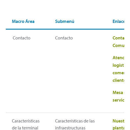
Macro Área
Submenú
Enlaces
Contacto
Contacto
Contact
Comunic
Atenció
logístico
comercia
cliente
Mesa de
servicio
Características
Características de las
Nuestra
de la terminal
infraestructuras
plantas 