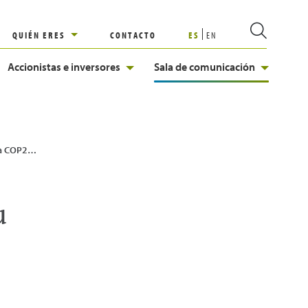
QUIÉN ERES
CONTACTO
ES
EN
Accionistas e inversores
Sala de comunicación
9 de Baku
u