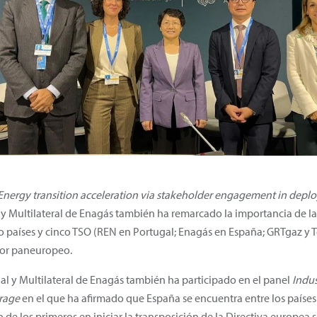
Energy transition acceleration via stakeholder engagement in depl
 y Multilateral de Enagás también ha remarcado la importancia de l
 países y cinco TSO (REN en Portugal; Enagás en España; GRTgaz y T
dor paneuropeo.
ial y Multilateral de Enagás también ha participado en el panel
Indus
rage
en el que ha afirmado que España se encuentra entre los países
 de los primeros en iniciar la transposición de la Directiva europea