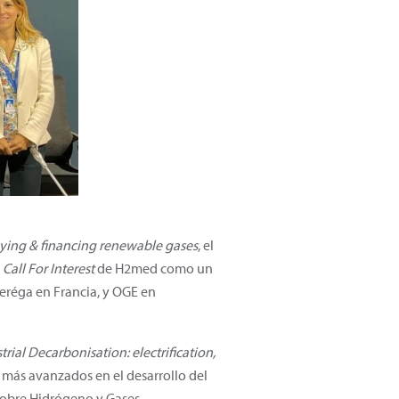
oying & financing renewable gases
, el
a
Call For Interest
de H2med como un
eréga en Francia, y OGE en
trial Decarbonisation: electrification,
 más avanzados en el desarrollo del
 sobre Hidrógeno y Gases