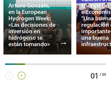
Arturo Gonzalo,
Energía de
en la European
elEconomis
Hydrogen Week:
"Una buen
«Las decisiones de
regulación 
inversión en
important
hidrógeno se
una buena
están tomando»
infraestruc
01
/
05