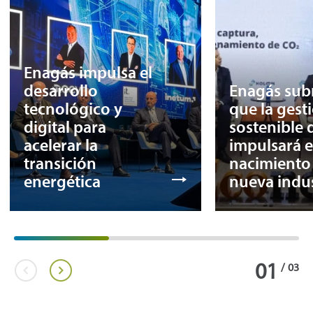
Enagás impulsa el
desarrollo
Enagás sub
tecnológico y
que la gest
digital para
sostenible 
acelerar la
impulsará e
transición
nacimiento
energética
nueva indus
01
/
03