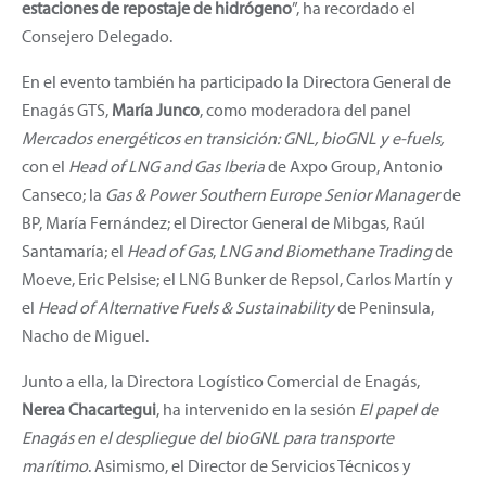
estaciones de repostaje de hidrógeno
”, ha recordado el
Consejero Delegado.
En el evento también ha participado la Directora General de
Enagás GTS,
María Junco
, como moderadora del panel
Mercados energéticos en transición: GNL, bioGNL y e-fuels,
con el
Head of LNG and Gas Iberia
de Axpo Group, Antonio
Canseco; la
Gas & Power Southern Europe Senior Manager
de
BP, María Fernández; el Director General de Mibgas, Raúl
Santamaría; el
Head of Gas
,
LNG and Biomethane Trading
de
Moeve, Eric Pelsise; el LNG Bunker de Repsol, Carlos Martín y
el
Head of Alternative Fuels & Sustainability
de Peninsula,
Nacho de Miguel.
Junto a ella, la Directora Logístico Comercial de Enagás,
Nerea Chacartegui
, ha intervenido en la sesión
El papel de
Enagás en el despliegue del bioGNL para transporte
marítimo
. Asimismo, el Director de Servicios Técnicos y