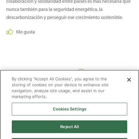
colaboración y solidaridad entre países es más necesaria que
nunca también para la seguridad energética, la
descarbonización y perseguir ese crecimiento sostenible.
Me gusta
Compartir:
By clicking “Accept All Cookies”, you agree to the
storing of cookies on your device to enhance site
navigation, analyze site usage, and assist in our
marketing efforts.
Cookies Settings
2026 © Enagás S.A. Todos los derechos reservados
Aviso legal
Politica de privacidad
Cookies
Mapa Web
Accesibilidad
Gas
Reject All
natural