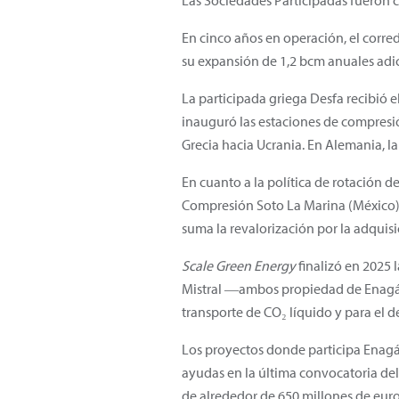
Las Sociedades Participadas fueron c
En cinco años en operación, el corr
su expansión de 1,2 bcm anuales adi
La participada griega Desfa recibió 
inauguró las estaciones de compresi
Grecia hacia Ucrania. En Alemania, l
En cuanto a la política de rotación de
Compresión Soto La Marina (México), 
suma la revalorización por la adquis
Scale Green Energy
finalizó en 2025 
Mistral ―ambos propiedad de Enagás―
transporte de CO₂ líquido y para el 
Los proyectos donde participa Enag
ayudas en la última convocatoria del
de alrededor de 650 millones de euro