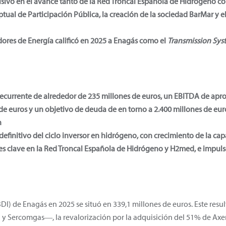
cisivo en el avance tanto de la Red Troncal Española de Hidrógeno 
ual de Participación Pública, la creación de la sociedad BarMar y el
ores de Energía calificó en 2025 a Enagás como el
Transmission Sys
recurrente de alrededor de 235 millones de euros, un EBITDA de ap
de euros y un objetivo de deuda de en torno a 2.400 millones de e
n
definitivo del ciclo inversor en hidrógeno, con crecimiento de la ca
es clave en la Red Troncal Española de Hidrógeno y H2med, e impulso
I) de Enagás en 2025 se situó en 339,1 millones de euros. Este resul
y Sercomgas―, la revalorización por la adquisición del 51% de Axent