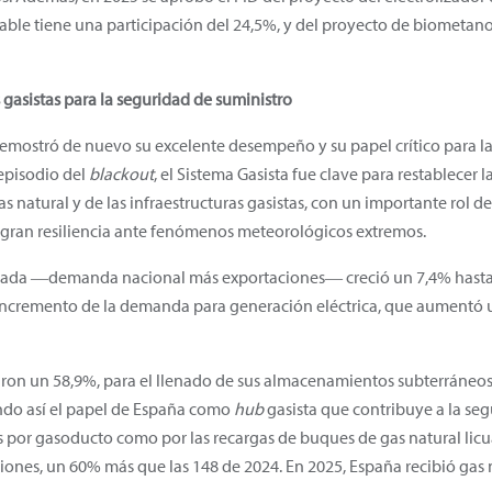
able tiene una participación del 24,5%, y del proyecto de biometa
s gasistas para la seguridad de suministro
demostró de nuevo su excelente desempeño y su papel crítico para l
episodio del
blackout
, el Sistema Gasista fue clave para restablecer 
 natural y de las infraestructuras gasistas, con un importante rol de
gran resiliencia ante fenómenos meteorológicos extremos.
tada ―demanda nacional más exportaciones― creció un 7,4% hasta a
incremento de la demanda para generación eléctrica, que aumentó un
on un 58,9%, para el llenado de sus almacenamientos subterráneos y
ando así el papel de España como
hub
gasista que contribuye a la seg
s por gasoducto como por las recargas de buques de gas natural licu
iones, un 60% más que las 148 de 2024. En 2025, España recibió gas