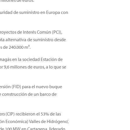
millones de euros.
guridad de suministro en Europa con
royectos de Interés Común (PCI),
a alternativa de suministro desde
s de 240.000 m³.
 Enagás en la sociedad Estación de
 9,6 millones de euros, a lo que se
versión (FID) para el nuevo buque
e construcción de un barco de
ers
(CIP) recibieron el 53% de las
ión Económica) Valles de Hidrógeno’,
r de 100 MW en Cartagena, liderado