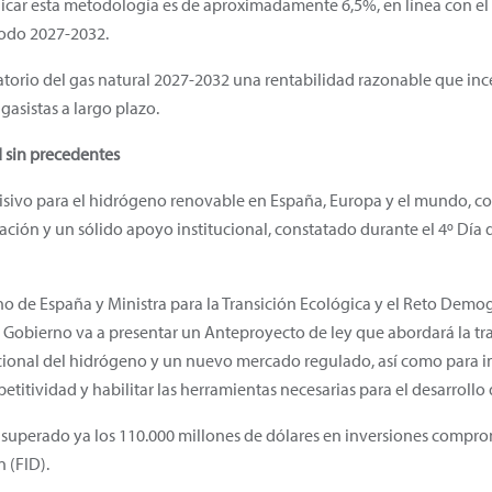
plicar esta metodología es de aproximadamente 6,5%, en línea con el
iodo 2027-2032.
orio del gas natural 2027-2032 una rentabilidad razonable que ince
 gasistas a largo plazo.
 sin precedentes
cisivo para el hidrógeno renovable en España, Europa y el mundo, c
ción y un sólido apoyo institucional, constatado durante el 4º Día
no de España y Ministra para la Transición Ecológica y el Reto Demo
Gobierno va a presentar un Anteproyecto de ley que abordará la tr
acional del hidrógeno y un nuevo mercado regulado, así como para 
etitividad y habilitar las herramientas necesarias para el desarrollo d
a superado ya los 110.000 millones de dólares en inversiones compr
 (FID).