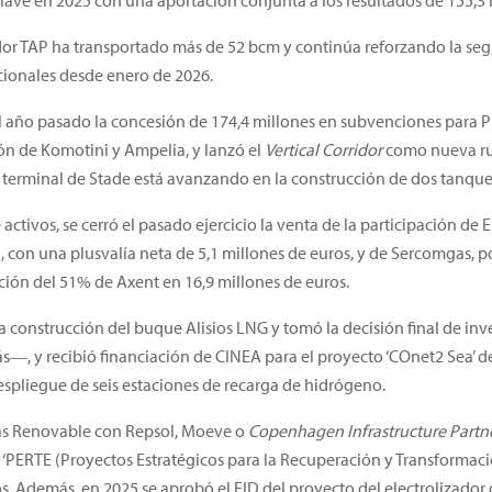
lave en 2025 con una aportación conjunta a los resultados de 155,3 
edor TAP ha transportado más de 52 bcm y continúa reforzando la se
cionales desde enero de 2026.
el año pasado la concesión de 174,4 millones en subvenciones para P
ón de Komotini y Ampelia, y lanzó el
Vertical Corridor
como nueva rut
a terminal de Stade está avanzando en la construcción de dos tanque
 activos, se cerró el pasado ejercicio la venta de la participación de
con una plusvalía neta de 5,1 millones de euros, y de Sercomgas, por
ición del 51% de Axent en 16,9 millones de euros.
la construcción del buque Alisios LNG y tomó la decisión final de in
, y recibió financiación de CINEA para el proyecto ‘COnet2 Sea’ d
despliegue de seis estaciones de recarga de hidrógeno.
ás Renovable con Repsol, Moeve o
Copenhagen Infrastructure Partn
 ‘PERTE (Proyectos Estratégicos para la Recuperación y Transformac
s. Además, en 2025 se aprobó el FID del proyecto del electrolizado