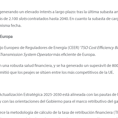
generando un elevado interés a largo plazo: tras la última subasta 
ás de 2.100
slots
contratados hasta 2040. En cuanto la subasta de car
misma fecha.
e Europa
jo Europeo de Reguladores de Energía (CEER) ‘
TSO Cost Efficiency 
Transmission System Operator
más eficiente de Europa.
n una robusta salud financiera, y se ha generado un superávit de 80
tió que los peajes se sitúen entre los más competitivos de la UE.
Actualización Estratégica 2025-2030 está alineada con las pautas de
on las orientaciones del Gobierno para el marco retributivo del ga
lece la metodología de cálculo de la tasa de retribución financiera 