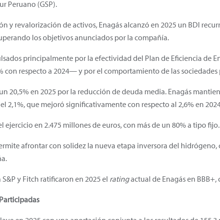
ur Peruano (GSP).
ón y revalorización de activos, Enagás alcanzó en 2025 un BDI recur
superando los objetivos anunciados por la compañía.
ulsados principalmente por la efectividad del Plan de Eficiencia de 
6% con respecto a 2024— y por el comportamiento de las sociedades 
un 20,5% en 2025 por la reducción de deuda media. Enagás mantiene 
el 2,1%, que mejoró significativamente con respecto al 2,6% en 2024
 ejercicio en 2.475 millones de euros, con más de un 80% a tipo fijo.
ermite afrontar con solidez la nueva etapa inversora del hidrógeno, 
ña.
a S&P y Fitch ratificaron en 2025 el
rating
actual de Enagás en BBB+, c
Participadas