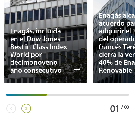
Enagás alc
acuerdo pa
Enagás, incluida
adquirir el
en el Dow Jones
del operad
Best in Class Index
francés Ter
World por
cierra la ve
decimonoveno
40% de Ena
año consecutivo
Renovable
01
/
03