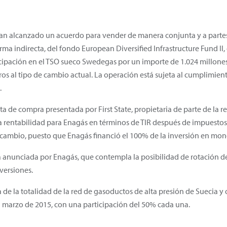
an alcanzado un acuerdo para vender de manera conjunta y a partes
orma indirecta, del fondo European Diversified Infrastructure Fund II,
ticipación en el TSO sueco Swedegas por un importe de 1.024 millone
s al tipo de cambio actual. La operación está sujeta al cumplimient
.
a de compra presentada por First State, propietaria de parte de la re
rentabilidad para Enagás en términos de TIR después de impuestos s
de cambio, puesto que Enagás financió el 100% de la inversión en mon
a anunciada por Enagás, que contempla la posibilidad de rotación d
versiones.
de la totalidad de la red de gasoductos de alta presión de Suecia y
n marzo de 2015, con una participación del 50% cada una.