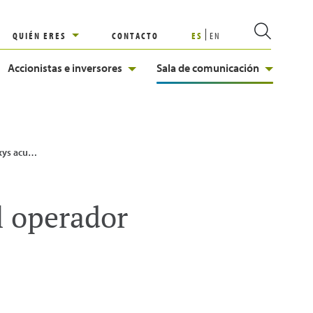
QUIÉN ERES
CONTACTO
ES
EN
Accionistas e inversores
Sala de comunicación
rador sueco Swedegas
l operador