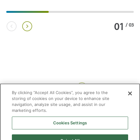
01
/
03
Compartir:
By clicking “Accept All Cookies”, you agree to the
storing of cookies on your device to enhance site
navigation, analyze site usage, and assist in our
marketing efforts.
Cookies Settings
2026 © Enagás S.A. Todos los derechos reservados
Aviso legal
Politica de privacidad
Cookies
Mapa Web
Accesibilidad
Gas