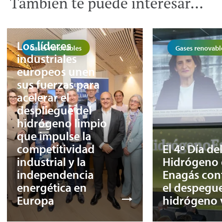
También te puede interesar...
Los líderes
Gases renovables
Gases renovabl
industriales
europeos unen
sus fuerzas para
acelerar el
despliegue del
hidrógeno limpio
que impulse la
competitividad
El 4º Día de
industrial y la
Hidrógeno 
independencia
Enagás con
energética en
el despegue
Europa
hidrógeno 