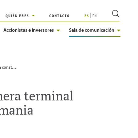
QUIÉN ERES
CONTACTO
ES
EN
Accionistas e inversores
Sala de comunicación
 gas licuado en Stade, Alemania
mera terminal
emania