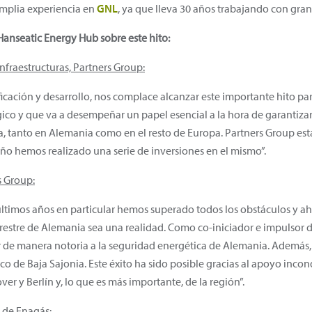
amplia experiencia en
GNL
, ya que lleva 30 años trabajando con gran
Hanseatic Energy Hub sobre este hito:
nfraestructuras, Partners Group:
icación y desarrollo, nos complace alcanzar este importante hito par
o y que va a desempeñar un papel esencial a la hora de garantizar 
a, tanto en Alemania como en el resto de Europa. Partners Group está
año hemos realizado una serie de inversiones en el mismo”.
s Group:
s últimos años en particular hemos superado todos los obstáculos y
rrestre de Alemania sea una realidad. Como co-iniciador e impulsor d
ir de manera notoria a la seguridad energética de Alemania. Además
o de Baja Sajonia. Este éxito ha sido posible gracias al apoyo incond
er y Berlín y, lo que es más importante, de la región”.
 de Enagás: