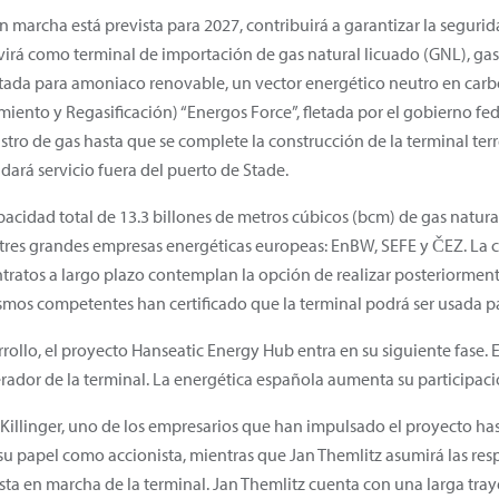
 marcha está prevista para 2027, contribuirá a garantizar la segurid
virá como terminal de importación de gas natural licuado (GNL), gas
ptada para amoniaco renovable, un vector energético neutro en carb
ento y Regasificación) “Energos Force”, fletada por el gobierno f
stro de gas hasta que se complete la construcción de la terminal terr
dará servicio fuera del puerto de Stade.
cidad total de 13.3 billones de metros cúbicos (bcm) de gas natura
 tres grandes empresas energéticas europeas: EnBW, SEFE y ČEZ. La c
ontratos a largo plazo contemplan la opción de realizar posteriorme
smos competentes han certificado que la terminal podrá ser usada 
rrollo, el proyecto Hanseatic Energy Hub entra en su siguiente fase.
erador de la terminal. La energética española aumenta su participaci
n Killinger, uno de los empresarios que han impulsado el proyecto ha
n su papel como accionista, mientras que Jan Themlitz asumirá las re
ta en marcha de la terminal. Jan Themlitz cuenta con una larga traye