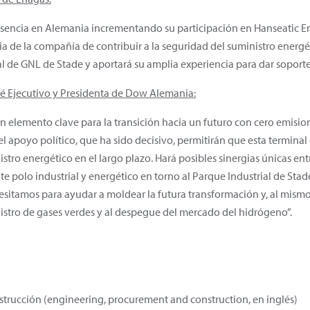
sencia en Alemania incrementando su participación en Hanseatic En
a de la compañía de contribuir a la seguridad del suministro energé
l de GNL de Stade y aportará su amplia experiencia para dar soporte 
ité Ejecutivo y Presidenta de Dow Alemania:
 un elemento clave para la transición hacia un futuro con cero emisi
l apoyo político, que ha sido decisivo, permitirán que esta terminal
stro energético en el largo plazo. Hará posibles sinergias únicas entr
te polo industrial y energético en torno al Parque Industrial de Sta
esitamos para ayudar a moldear la futura transformación y, al mism
nistro de gases verdes y al despegue del mercado del hidrógeno”.
nstrucción (engineering, procurement and construction, en inglés)