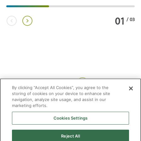
01
/
03
Compartir:
By clicking “Accept All Cookies”, you agree to the
storing of cookies on your device to enhance site
navigation, analyze site usage, and assist in our
marketing efforts.
Cookies Settings
2026 © Enagás S.A. Todos los derechos reservados
Aviso legal
Politica de privacidad
Cookies
Mapa Web
Accesibilidad
Gas
Reject All
natural