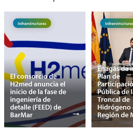
Infraestructuras
Infraestructura
Enagás da in
El consorcio de
Plan de
H2med anuncia el
Participaci
inicio de la fase de
Pública de 
ingeniería de
Troncal de
detalle (FEED) de
Hidrógeno 
BarMar
Región de 