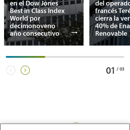
en el Dow Jones
del operad
Best in Class Index
francés Ter
World por
cierra la ve
decimonoveno
40% de Ena
año consecutivo
Renovable
01
/
03
Compartir: