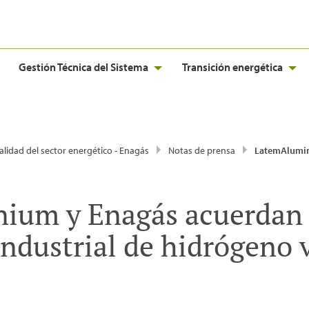
Gestión Técnica del Sistema
Transición energética
alidad del sector energético - Enagás
Notas de prensa
LatemAluminium y Enagás acuerdan desarrollar un proyecto industrial d
um y Enagás acuerdan d
industrial de hidrógeno 