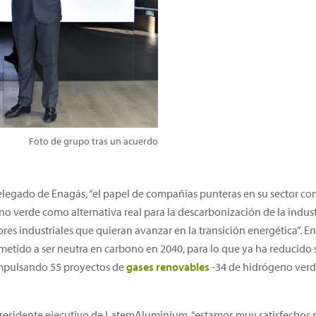
Foto de grupo tras un acuerdo
elegado de Enagás, “el papel de compañías punteras en su sector c
 verde como alternativa real para la descarbonización de la industri
ores industriales que quieran avanzar en la transición energética”. En
tido a ser neutra en carbono en 2040, para lo que ya ha reducido 
impulsando 55 proyectos de
gases renovables
-34 de hidrógeno verd
esidente ejecutivo de LatemAluminium, “estamos muy satisfechos por