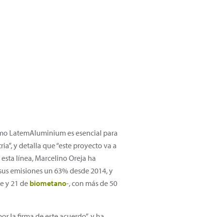
omo LatemAluminium es esencial para
a”, y detalla que “este proyecto va a
 esta línea, Marcelino Oreja ha
sus emisiones un 63% desde 2014, y
e y 21 de
biometano
-, con más de 50
 la firma de este acuerdo”, y ha