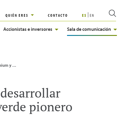
QUIÉN ERES
CONTACTO
ES
EN
Accionistas e inversores
Sala de comunicación
e hidrógeno verde pionero en España
esarrollar
verde pionero