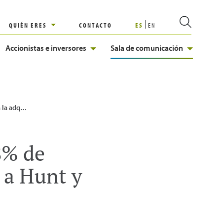
QUIÉN ERES
CONTACTO
ES
EN
Accionistas e inversores
Sala de comunicación
s del Perú (TgP) a Hunt y Repsol
8% de
 a Hunt y