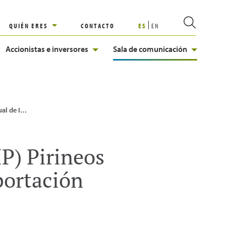
QUIÉN ERES
CONTACTO
ES
EN
Accionistas e inversores
Sala de comunicación
máxima capacidad de exportación
IP) Pirineos
portación