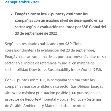
23 septiembre 2022
Enagás alcanza los 88 puntos y está entre las
compañías con un máximo nivel de desempeño en su
sector según la evaluación realizada por S&P Global del
23 de septiembre de 2022
Según los resultados publicados por S&P Global
correspondientes a la evaluación del 23 de septiembre,
Enagás ha alcanzado una de las puntuaciones más altas de su
sector en el índice de referencia mundial en materia de
sostenibilidad Dow Jones Sustainability Index World (DJSI).
Con 88 puntos sobre 100, la compañía se sitúa entre las
compañías más sostenibles de su sector
Gas Utilities
. Enagás
alcanza la máxima puntuación posible (100 puntos) en los
aspectos de Reporte Ambiental y Social, Política y Sistemas
de Gestión Ambiental, y Materialidad, entre otros.