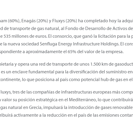
am (60%), Enagás (20%) y Fluxys (20%) ha completado hoy la adqui
ed de transporte de gas natural, al Fondo de Desarrollo de Activos d
 535 millones de euros. El consorcio, que ganó la licitación para la 
de la nueva sociedad Senfluga Energy Infrastructure Holdings. El co
respondiente a aproximadamente el 65% del valor de la empresa.
etaria y opera una red de transporte de unos 1.500 km de gasoducto
 es un enclave fundamental para la diversificación del suministro e
continente, lo que posiciona al país como potencial hub de gas en el
luxys, tres de las compañías de infraestructuras europeas más comp
lor su posición estratégica en el Mediterráneo, lo que contribuirá a
as natural en Grecia, impulsará la introducción de gases renovabl
tribuirá activamente a la reducción en el país de las emisiones cont