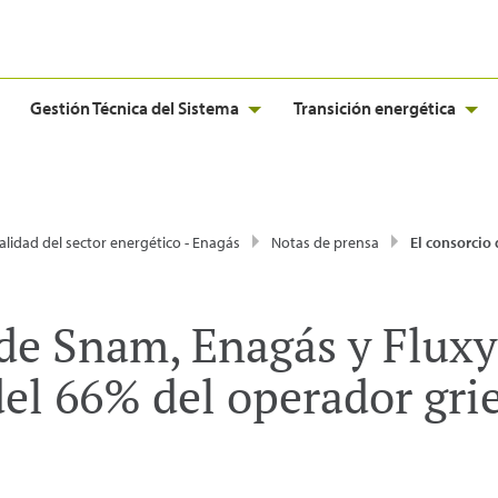
Gestión Técnica del Sistema
Transición energética
alidad del sector energético - Enagás
Notas de prensa
El consorcio de Snam, Enagás y Fluxys cierra la adquisición del 
de Snam, Enagás y Fluxys
del 66% del operador gr