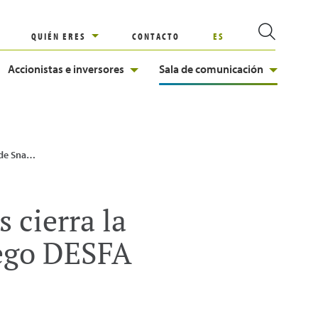
QUIÉN ERES
CONTACTO
ES
Accionistas e inversores
Sala de comunicación
66% del operador griego DESFA
 cierra la
iego DESFA