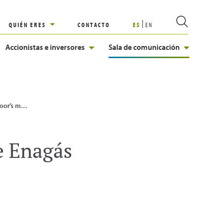
QUIÉN ERES
CONTACTO
ES
EN
Accionistas e inversores
Sala de comunicación
nagás desde BBB+ a A-
e Enagás