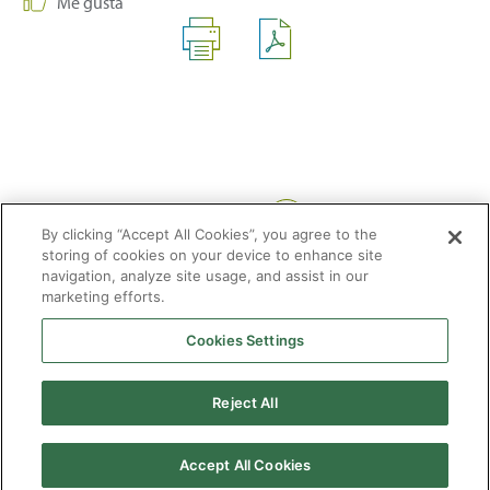
Me gusta
Compartir:
By clicking “Accept All Cookies”, you agree to the
storing of cookies on your device to enhance site
navigation, analyze site usage, and assist in our
marketing efforts.
Cookies Settings
2026 © Enagás S.A. Todos los derechos reservados
Aviso legal
Politica de privacidad
Cookies
Mapa Web
Accesibilidad
Gas
Reject All
natural
Accept All Cookies