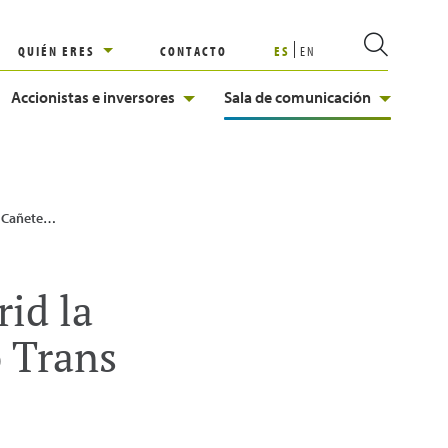
QUIÉN ERES
CONTACTO
ES
EN
Accionistas e inversores
Sala de comunicación
Proyecto Trans Adriatic Pipeline (TAP)
id la
o Trans