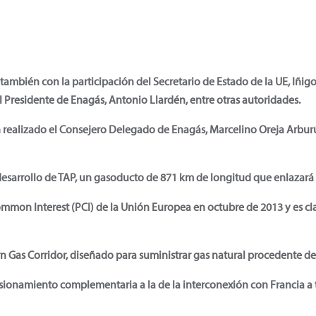
también con la participación del Secretario de Estado de la UE, Iñig
l Presidente de Enagás, Antonio Llardén, entre otras autoridades.
n realizado el Consejero Delegado de Enagás, Marcelino Oreja Arburúa
esarrollo de TAP, un gasoducto de 871 km de longitud que enlazará Gr
ommon Interest (PCI) de la Unión Europea en octubre de 2013 y es cl
rn Gas Corridor, diseñado para suministrar gas natural procedente de
isionamiento complementaria a la de la interconexión con Francia a t