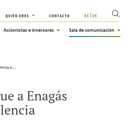
QUIÉN ERES
CONTACTO
ES
EN
Accionistas e inversores
Sala de comunicación
l del Sello de Excelencia Europea
gue a Enagás
elencia