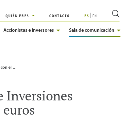
QUIÉN ERES
CONTACTO
ES
EN
Accionistas e inversores
Sala de comunicación
éstamo de 200 millones de euros
e Inversiones
 euros