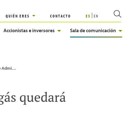
QUIÉN ERES
CONTACTO
ES
EN
Accionistas e inversores
Sala de comunicación
 de consejeros independientesººº
gás quedará