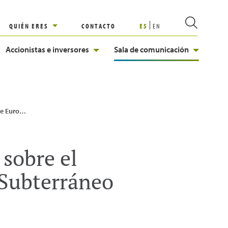
QUIÉN ERES
CONTACTO
ES
EN
Accionistas e inversores
Sala de comunicación
amiento Subterráneo de gas natural
sobre el
Subterráneo