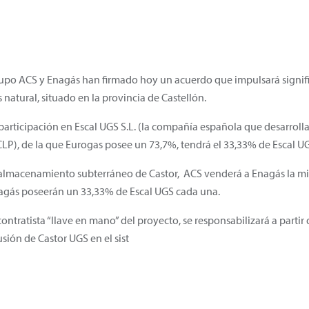
rupo ACS y Enagás han firmado hoy un acuerdo que impulsará signif
atural, situado en la provincia de Castellón.
articipación en Escal UGS S.L. (la compañía española que desarrolla
CLP), de la que Eurogas posee un 73,7%, tendrá el 33,33% de Escal U
lmacenamiento subterráneo de Castor, ACS venderá a Enagás la mita
agás poseerán un 33,33% de Escal UGS cada una.
ntratista “llave en mano” del proyecto, se responsabilizará a partir 
usión de Castor UGS en el sist