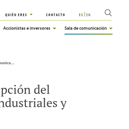
QUIÉN ERES
CONTACTO
ES
EN
Accionistas e inversores
Sala de comunicación
striales y centrales de ciclo combinado.
pción del
ndustriales y