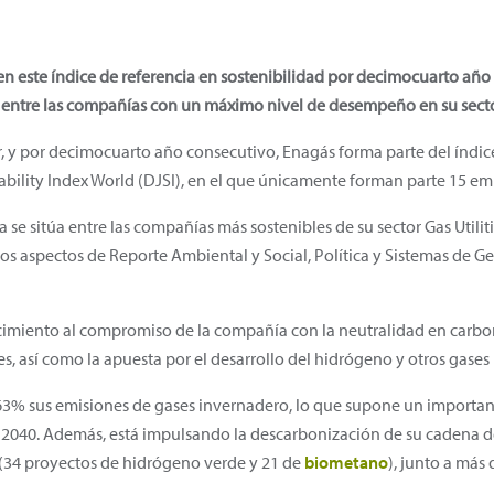
en este índice de referencia en sostenibilidad por decimocuarto año
tá entre las compañías con un máximo nivel de desempeño en su sect
, y por decimocuarto año consecutivo, Enagás forma parte del índic
bility Index World (DJSI), en el que únicamente forman parte 15 em
 se sitúa entre las compañías más sostenibles de su sector Gas Utili
os aspectos de Reporte Ambiental y Social, Política y Sistemas de Ge
imiento al compromiso de la compañía con la neutralidad en carbono
, así como la apuesta por el desarrollo del hidrógeno y otros gases
3% sus emisiones de gases invernadero, lo que supone un important
040. Además, está impulsando la descarbonización de su cadena de
(34 proyectos de hidrógeno verde y 21 de
biometano
), junto a más 