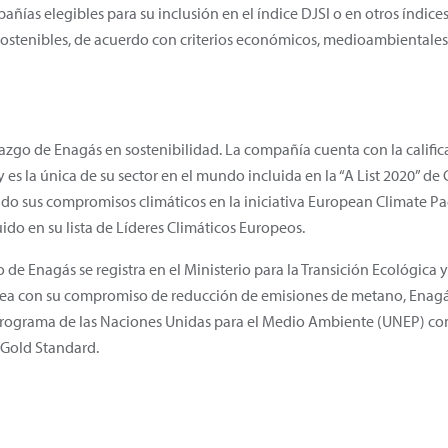
ías elegibles para su inclusión en el índice DJSI o en otros índices
s sostenibles, de acuerdo con criterios económicos, medioambientales
azgo de Enagás en sostenibilidad. La compañía cuenta con la califica
 es la única de su sector en el mundo incluida en la “A List 2020” d
do sus compromisos climáticos en la iniciativa European Climate Pa
uido en su lista de Líderes Climáticos Europeos.
de Enagás se registra en el Ministerio para la Transición Ecológica 
nea con su compromiso de reducción de emisiones de metano, Enagás
l Programa de las Naciones Unidas para el Medio Ambiente (UNEP) co
 Gold Standard.