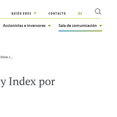
QUIÉN ERES
CONTACTO
ES
Accionistas e inversores
Sala de comunicación
imocuarto año consecutivo
ty Index por