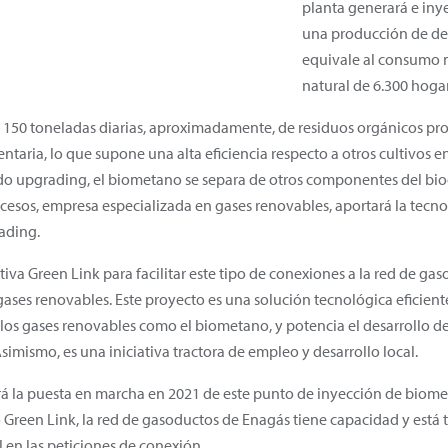
planta generará e inye
una producción de de
equivale al consumo 
natural de 6.300 hoga
e 150 toneladas diarias, aproximadamente, de residuos orgánicos pr
entaria, lo que supone una alta eficiencia respecto a otros cultivos
do upgrading, el biometano se separa de otros componentes del bio
rocesos, empresa especializada en gases renovables, aportará la tecn
ading.
iva Green Link para facilitar este tipo de conexiones a la red de gas
ses renovables. Este proyecto es una solución tecnológica eficient
os gases renovables como el biometano, y potencia el desarrollo de l
simismo, es una iniciativa tractora de empleo y desarrollo local.
á la puesta en marcha en 2021 de este punto de inyección de biome
to Green Link, la red de gasoductos de Enagás tiene capacidad y est
 en las peticiones de conexión.