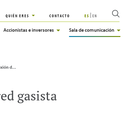
QUIÉN ERES
CONTACTO
ES
EN
Accionistas e inversores
Sala de comunicación
 por una iniciativa privada
ed gasista