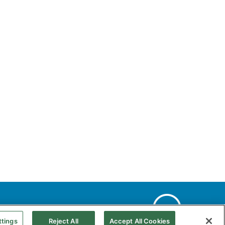
kies
Mapa Web
Accesibilidad
Gas natural
ttings
Reject All
Accept All Cookies