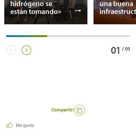
hidrógeno se
una buena
están tomando»
infraestruc
01
/
03
Compartir:
Me gusta