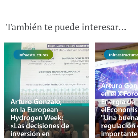
También te puede interesar...
Infraestructuras
Infraestructura
Arturo Gon
en el X For
Arturo Gonzalo,
Energía de
en la European
elEconomis
Hydrogen Week:
"Una buen
«Las decisiones de
regulación 
inversión en
important