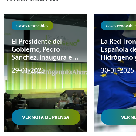
Gases renovables
Gases renovable
El Presidente del
La Red Tron
Gobierno, Pedro
Española d
Sánchez, inaugura el
Hidrógeno
Tercer Día del
reciben el 
29-01-2025
30-01-2025
Hidrógeno de Enagás
fondos eur
solicitados
VER NOTA DE PRENSA
VER N