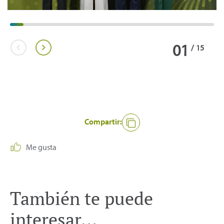
01
/
15
Compartir:
Me gusta
También te puede
interesar...