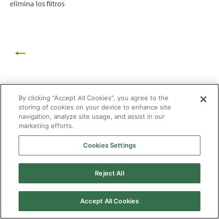
elimina los filtros
By clicking “Accept All Cookies”, you agree to the
storing of cookies on your device to enhance site
navigation, analyze site usage, and assist in our
marketing efforts.
Cookies Settings
2026 © Enagás S.A. Todos los derechos reservados
Aviso legal
Politica de privacidad
Cookies
Mapa Web
Accesibilidad
Gas
Reject All
natural
Accept All Cookies