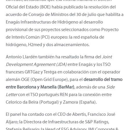
Oficial del Estado (BOE) había publicado la resolución del
acuerdo de Consejo de Ministros del 30 de julio que habilita a
Enagás Infraestructuras de Hidrógeno al desarrollo
provisional de sus proyectos seleccionados como Proyecto
de Interés Común (PCI) europeo: la red española de
hidrógeno, H2med y dos almacenamientos.
Antonio Llardén también ha resaltado la firma del
Joint
Development Agreement (JDA)
entre Enagás y los TSO
franceses GRTGaz y Teréga en colaboración con el operador
alemán OGE (Open Grid Europe), para el
desarrollo del tramo
entre Barcelona y Marsella (BarMar)
, además de una
Side
Letter
con el TSO portugués REN para la conexión entre
Celorico da Beira (Portugal) y Zamora (España).
El panel ha contado con el CEO de Abertis, Francisco José
Aljaro; la Directora de Infraestructuras de S&P Ratings,
Stefania Belisario; la Head of ESG Advisory, IMI Corporate &