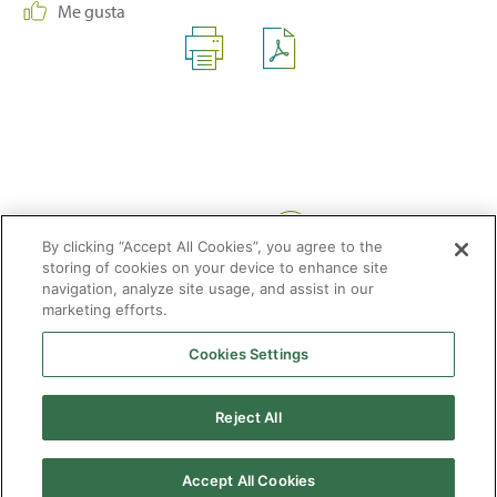
Me gusta
Compartir:
By clicking “Accept All Cookies”, you agree to the
storing of cookies on your device to enhance site
navigation, analyze site usage, and assist in our
marketing efforts.
Cookies Settings
2026 © Enagás S.A. Todos los derechos reservados
Aviso legal
Politica de privacidad
Cookies
Mapa Web
Accesibilidad
Gas
Reject All
natural
Accept All Cookies