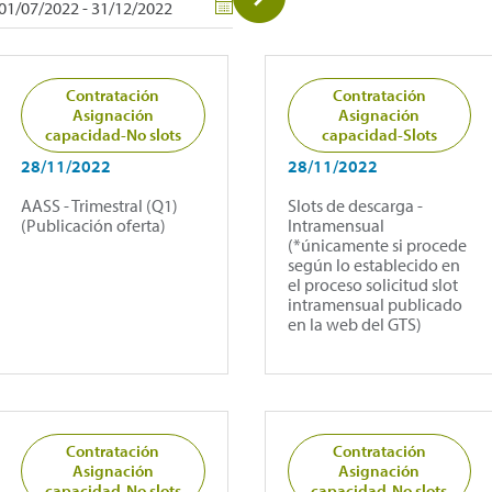
Contratación
Contratación
Asignación
Asignación
capacidad-No slots
capacidad-Slots
28/11/2022
28/11/2022
AASS - Trimestral (Q1)
Slots de descarga -
(Publicación oferta)
Intramensual
(*únicamente si procede
según lo establecido en
el proceso solicitud slot
intramensual publicado
en la web del GTS)
Contratación
Contratación
Asignación
Asignación
capacidad-No slots
capacidad-No slots