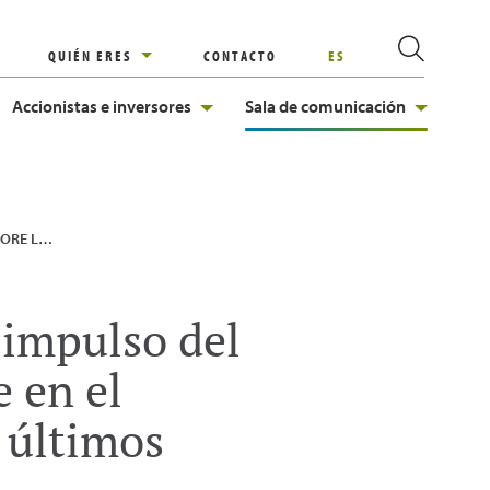
QUIÉN ERES
CONTACTO
ES
Accionistas e inversores
Sala de comunicación
e presenta en Barcelona sus últimos avances
 impulso del
 en el
 últimos