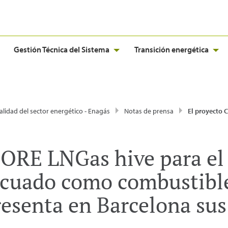
Gestión Técnica del Sistema
Transición energética
alidad del sector energético - Enagás
Notas de prensa
El proyecto CORE LNGas hive para el impulso del gas natural licuado como combustible en el transport
CORE LNGas hive para el
licuado como combustible
resenta en Barcelona sus