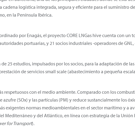
na cadena logística integrada, segura y eficiente para el suministro
o, en la Península Ibérica.
oordinado por Enagás, el proyecto CORE LNGas hive cuenta con un to
3 autoridades portuarias, y 21 socios industriales -operadores de GNL,
 de 25 estudios, impulsados por los socios, para la adaptación de las 
 prestación de servicios small scale (abastecimiento a pequeña esca
ás respetuosos con el medio ambiente. Comparado con los combustib
e azufre (SOx) y las partículas (PM) y reduce sustancialmente los óx
más exigentes normas medioambientales en el sector marítimo y a av
el Mediterráneo y del Atlántico, en línea con estrategia de la Unión
er for Transport
).