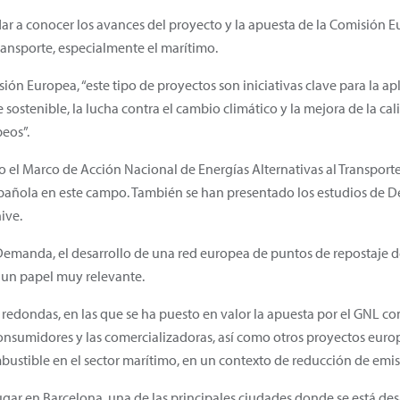
 dar a conocer los avances del proyecto y la apuesta de la Comisión 
transporte, especialmente el marítimo.
ión Europea, “este tipo de proyectos son iniciativas clave para la apl
 sostenible, la lucha contra el cambio climático y la mejora de la cal
eos”.
o el Marco de Acción Nacional de Energías Alternativas al Transport
spañola en este campo. También se han presentado los estudios de 
ive.
 Demanda, el desarrollo de una red europea de puntos de repostaje 
 un papel muy relevante.
redondas, en las que se ha puesto en valor la apuesta por el GNL c
onsumidores y las comercializadoras, así como otros proyectos europ
ustible en el sector marítimo, en un contexto de reducción de emis
ugar en Barcelona, una de las principales ciudades donde se está de