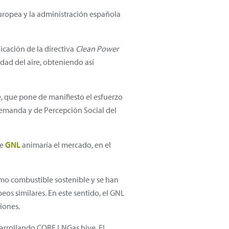
Europea y la administración española
icación de la directiva
Clean Power
idad del aire, obteniendo así
e, que pone de manifiesto el esfuerzo
Demanda y de Percepción Social del
de
GNL
animaría el mercado, en el
omo combustible sostenible y se han
eos similares. En este sentido, el GNL
iones.
sarrollando CORE LNGas hive. El