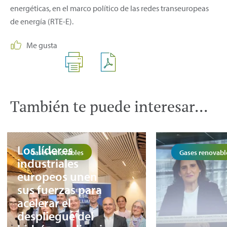
energéticas, en el marco político de las redes transeuropeas
de energía (RTE-E).
Me gusta
También te puede interesar...
Los líderes
Gases renovables
Gases renovabl
industriales
europeos unen
sus fuerzas para
acelerar el
despliegue del