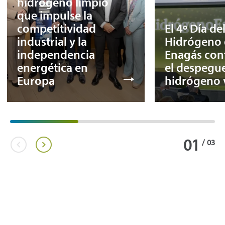
hidrógeno limpio
que impulse la
competitividad
El 4º Día de
industrial y la
Hidrógeno 
independencia
Enagás con
energética en
el despegue
Europa
hidrógeno 
01
/
03