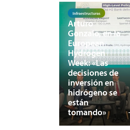
Infraestructuras
Arturo
Gonzalo, en la
European
Hydrogen
Week: «Las
decisiones de
inversión en
hidrógeno se
están
tomando»