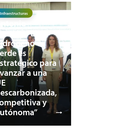
Infraestructuras
ntonio
lardén: “El
idrógeno
erde es
stratégico para
vanzar a una
UE
escarbonizada,
ompetitiva y
autónoma”