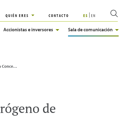
QUIÉN ERES
CONTACTO
ES
EN
Accionistas e inversores
Sala de comunicación
de hidrógeno de España
drógeno de