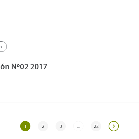
n
ión Nº02 2017
1
2
3
22
...